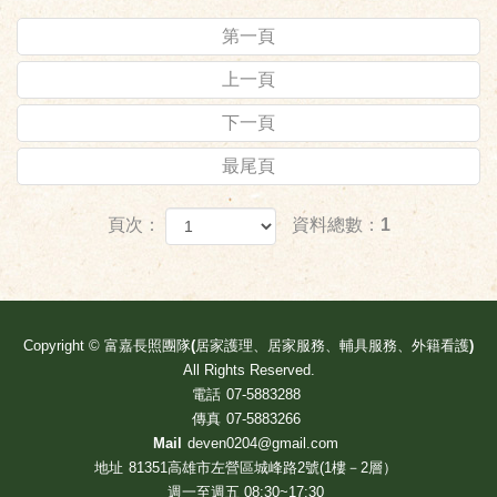
第一頁
上一頁
下一頁
最尾頁
頁次：
資料總數：1
Copyright ©
富嘉長照團隊(居家護理、居家服務、輔具服務、外籍看護)
All Rights Reserved.
電話
07-5883288
傳真
07-5883266
Mail
deven0204@gmail.com
地址
81351高雄市左營區城峰路2號(1樓－2層）
週一至週五 08:30~17:30