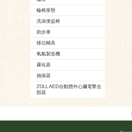
輪椅座墊
洗澡便盆椅
助步車
移位輔具
氧氣製造機
霧化器
抽痰器
ZOLL AED自動體外心臟電擊去
顫器