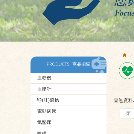
PRODUCTS
商品櫥窗
血糖機
血壓計
額(耳)溫槍
查無資料..
電動病床
第
氣墊床
輪椅