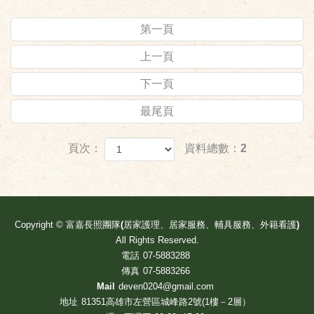
第一頁
上一頁
下一頁
最尾頁
頁次：
資料總數：2
Copyright ©
富嘉長照團隊(居家護理、居家服務、輔具服務、外籍看護)
All Rights Reserved.
電話
07-5883288
傳真
07-5883266
Mail
deven0204@gmail.com
地址
81351高雄市左營區城峰路2號(1樓－2層）