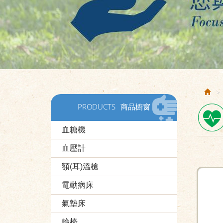
PRODUCTS
商品櫥窗
血糖機
血壓計
額(耳)溫槍
電動病床
氣墊床
輪椅