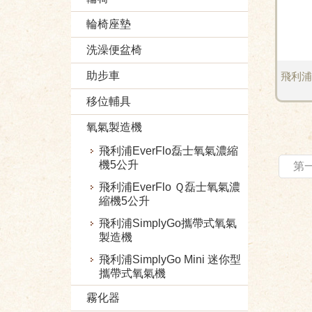
輪椅座墊
洗澡便盆椅
助步車
飛利浦S
移位輔具
氧氣製造機
飛利浦EverFlo磊士氧氣濃縮
機5公升
第
飛利浦EverFlo Ｑ磊士氧氣濃
縮機5公升
飛利浦SimplyGo攜帶式氧氣
製造機
飛利浦SimplyGo Mini 迷你型
攜帶式氧氣機
霧化器